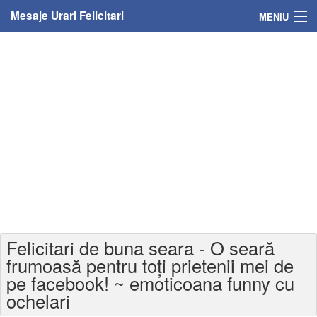
Mesaje Urari Felicitari
MENIU
Home
Mesaje
Felicitari
Felicitari cu nume
Felicitari persoane
Felicitari personalizate
Felicitari de buna seara - O seară
Felicitari varsta
frumoasă pentru toți prietenii mei de
pe facebook! ~ emoticoana funny cu
Felicitari zilele anului
ochelari