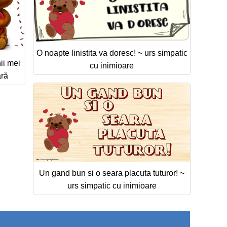
O noapte linistita va doresc! ~ urs simpatic
ii mei
cu inimioare
ară
Un gand bun si o seara placuta tuturor! ~
urs simpatic cu inimioare