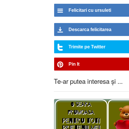
Felicitari cu ursuleti
Descarca felicitarea
Trimite pe Twitter
Pin It
Te-ar putea interesa și ...