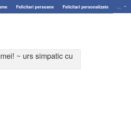
...
nume
Felicitari persoane
Felicitari personalizate
Felicit
Felicit
Felicit
 mei! ~ urs simpatic cu
Felicit
Felici
Felicit
Invitat