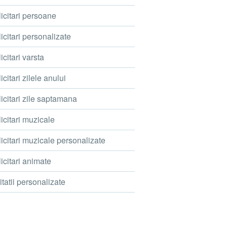
icitari persoane
icitari personalizate
icitari varsta
icitari zilele anului
icitari zile saptamana
icitari muzicale
icitari muzicale personalizate
icitari animate
itatii personalizate