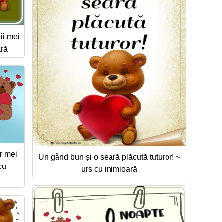
ii mei
ară
r mei
Un gând bun și o seară plăcută tuturor! ~
cu
urs cu inimioară