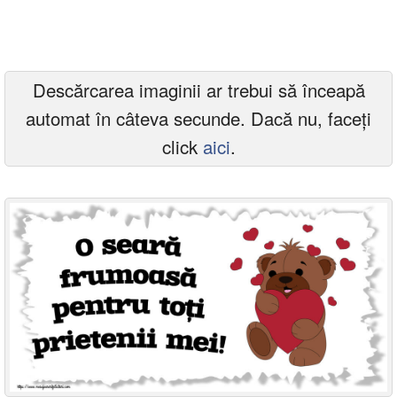
Felicitari zile saptamana
Felicitari muzicale
Descărcarea imaginii ar trebui să înceapă
Felicitari muzicale personalizate
automat în câteva secunde. Dacă nu, faceți
Felicitari animate
click
aici
.
Invitatii personalizate
Conecteaza-te