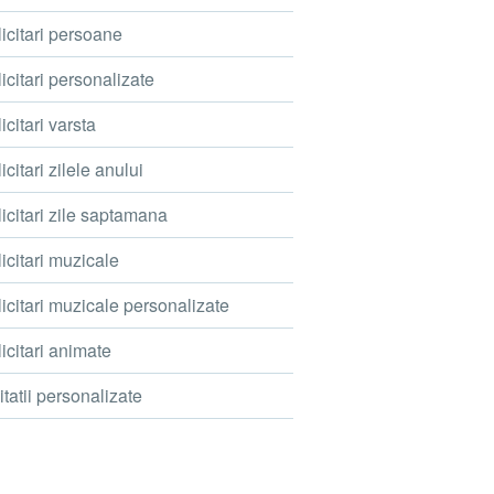
icitari persoane
icitari personalizate
icitari varsta
icitari zilele anului
icitari zile saptamana
icitari muzicale
icitari muzicale personalizate
icitari animate
itatii personalizate