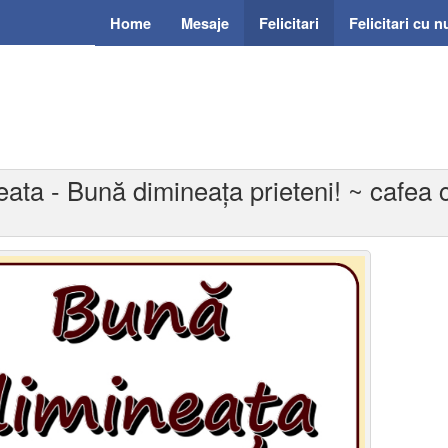
Home
Mesaje
Felicitari
Felicitari cu 
neata - Bună dimineața prieteni! ~ cafe