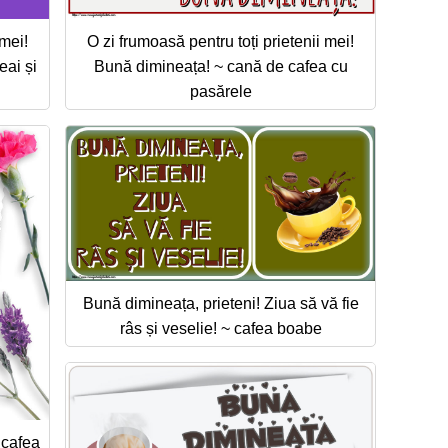
 mei!
O zi frumoasă pentru toți prietenii mei!
eai și
Bună dimineața! ~ cană de cafea cu
pasărele
Bună dimineața, prieteni! Ziua să vă fie
râs și veselie! ~ cafea boabe
 cafea