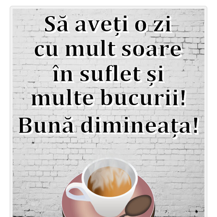
Felicitari zile saptamana
Felicitari muzicale
Felicitari muzicale personalizate
Felicitari animate
Invitatii personalizate
Conecteaza-te