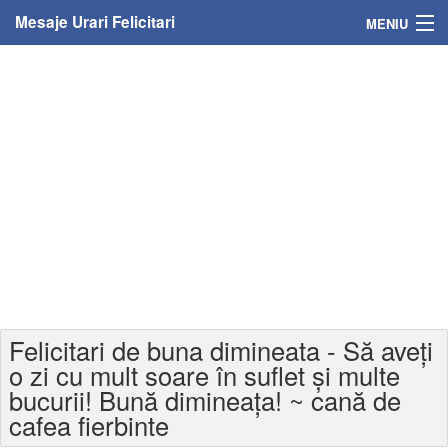
Mesaje Urari Felicitari
MENIU
Home
Mesaje
Felicitari
Felicitari cu nume
Felicitari persoane
Felicitari personalizate
Felicitari de buna dimineata - Să aveți
Felicitari varsta
o zi cu mult soare în suflet și multe
bucurii! Bună dimineața! ~ cană de
Felicitari zilele anului
cafea fierbinte