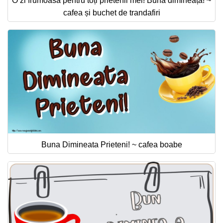
O zi frumoasă pentru toți prietenii mei! Bună dimineața! ~
cafea și buchet de trandafiri
Buna Dimineata Prieteni! ~ cafea boabe