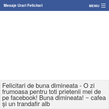
Mesaje Urari Felicitari
MENIU
Home
Mesaje
Felicitari
Felicitari cu nume
Felicitari persoane
Felicitari personalizate
Felicitari de buna dimineata - O zi
Felicitari varsta
frumoasa pentru toti prietenii mei de
pe facebook! Buna dimineata! ~ cafea
Felicitari zilele anului
și un trandafir alb