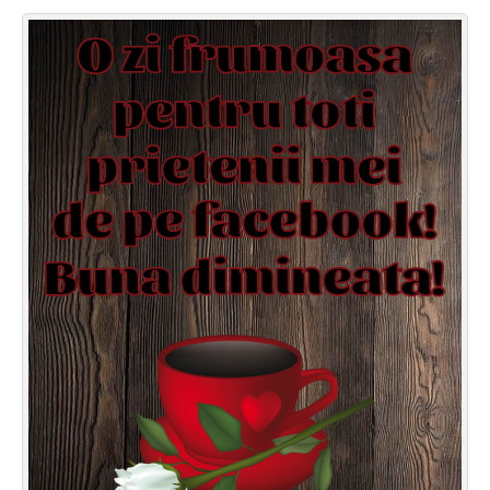
Felicitari zile saptamana
Felicitari muzicale
Felicitari muzicale personalizate
Felicitari animate
Invitatii personalizate
Conecteaza-te