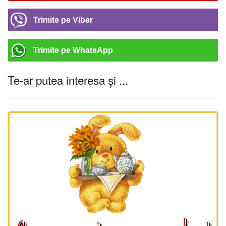
Trimite pe Viber
Trimite pe WhatsApp
Te-ar putea interesa și ...