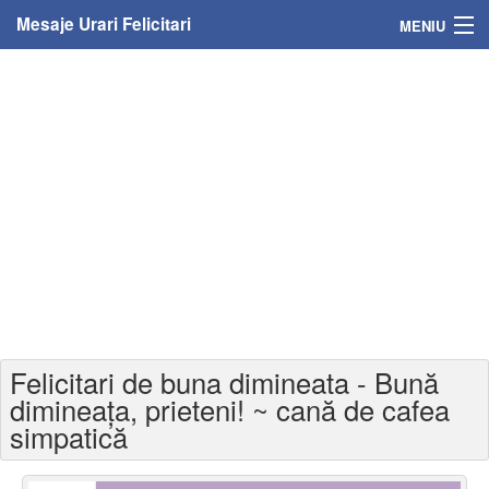
Mesaje Urari Felicitari
MENIU
Home
Mesaje
Felicitari
Felicitari cu nume
Felicitari persoane
Felicitari personalizate
Felicitari de buna dimineata - Bună
Felicitari varsta
dimineața, prieteni! ~ cană de cafea
simpatică
Felicitari zilele anului