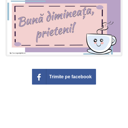
Felicitari zile saptamana
Felicitari muzicale
Felicitari muzicale personalizate
Felicitari animate
Invitatii personalizate
Conecteaza-te
Trimite pe facebook