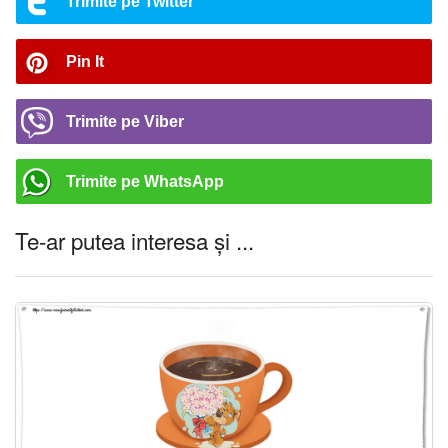
Trimite pe Twitter
Pin It
Trimite pe Viber
Trimite pe WhatsApp
Te-ar putea interesa și ...