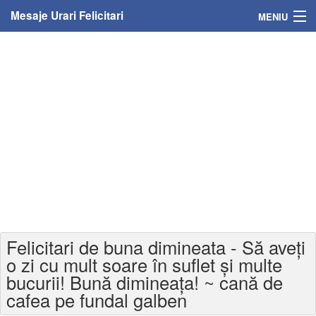
Mesaje Urari Felicitari
MENIU
Home
Mesaje
Felicitari
Felicitari cu nume
Felicitari persoane
Felicitari personalizate
Felicitari de buna dimineata - Să aveți
Felicitari varsta
o zi cu mult soare în suflet și multe
bucurii! Bună dimineața! ~ cană de
Felicitari zilele anului
cafea pe fundal galben