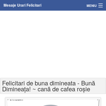
Mesaje Urari Felicitari
MENIU
Home
Mesaje
Felicitari
Felicitari cu nume
Felicitari persoane
Felicitari personalizate
Felicitari de buna dimineata - Bună
Felicitari varsta
Dimineața! ~ cană de cafea roșie
Felicitari zilele anului