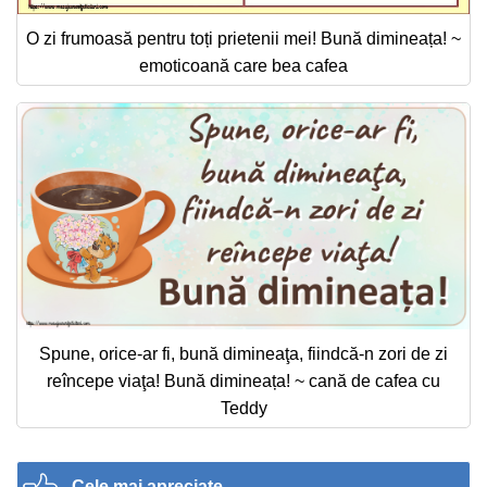
O zi frumoasă pentru toți prietenii mei! Bună dimineața! ~
emoticoană care bea cafea
Spune, orice-ar fi, bună dimineaţa, fiindcă-n zori de zi
reîncepe viaţa! Bună dimineața! ~ cană de cafea cu
Teddy
Cele mai apreciate