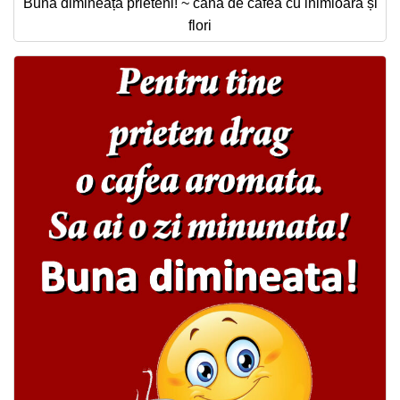
Bună dimineața prieteni! ~ cană de cafea cu inimioară și
flori