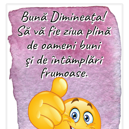
Felicitari zile saptamana
Felicitari muzicale
Felicitari muzicale personalizate
Felicitari animate
Invitatii personalizate
Conecteaza-te