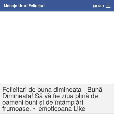
Mesaje Urari Felicitari
MENIU
Home
Mesaje
Felicitari
Felicitari cu nume
Felicitari persoane
Felicitari personalizate
Felicitari de buna dimineata - Bună
Felicitari varsta
Dimineața! Să vă fie ziua plină de
oameni buni şi de întâmplări
Felicitari zilele anului
frumoase. ~ emoticoana Like