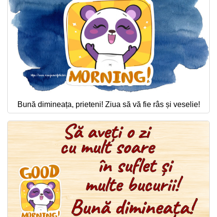
Bună dimineața, prieteni! Ziua să vă fie râs și veselie!