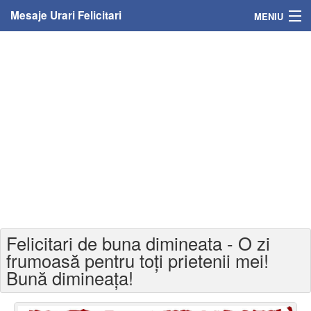
Mesaje Urari Felicitari
MENIU
Home
Mesaje
Felicitari
Felicitari cu nume
Felicitari persoane
Felicitari personalizate
Felicitari de buna dimineata - O zi
Felicitari varsta
frumoasă pentru toți prietenii mei!
Bună dimineața!
Felicitari zilele anului