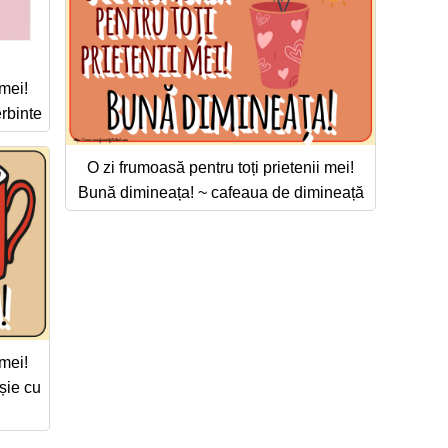
 mei!
rbinte
O zi frumoasă pentru toți prietenii mei!
Bună dimineața! ~ cafeaua de dimineață
 mei!
șie cu