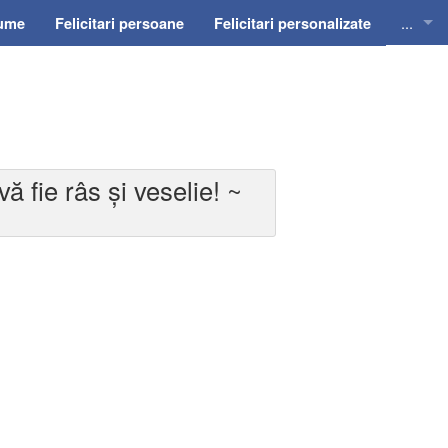
...
nume
Felicitari persoane
Felicitari personalizate
Felicit
Felicit
Felicit
ă fie râs și veselie! ~
Felicit
Felici
Felicit
Invitat