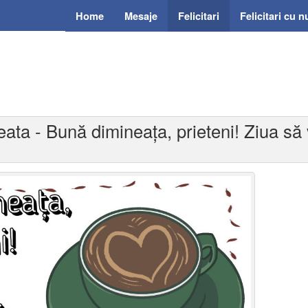
Home
Mesaje
Felicitari
Felicitari cu 
eata - Bună dimineața, prieteni! Ziua să v