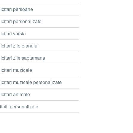
icitari persoane
icitari personalizate
icitari varsta
icitari zilele anului
icitari zile saptamana
icitari muzicale
icitari muzicale personalizate
icitari animate
itatii personalizate