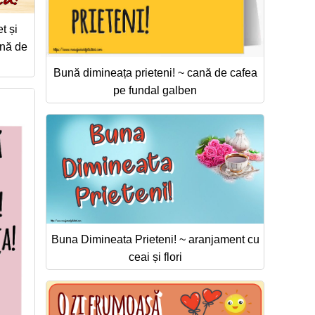
t și
ană de
Bună dimineața prieteni! ~ cană de cafea
pe fundal galben
Buna Dimineata Prieteni! ~ aranjament cu
ceai și flori