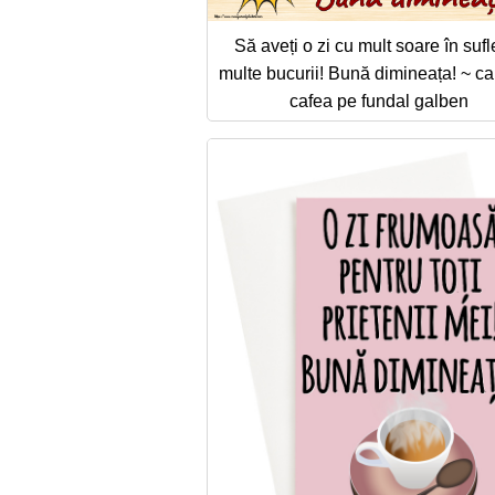
Să aveți o zi cu mult soare în sufle
multe bucurii! Bună dimineața! ~ c
cafea pe fundal galben