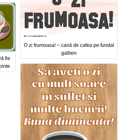
O zi frumoasa! ~ cană de cafea pe fundal
galben
ă fie
binte