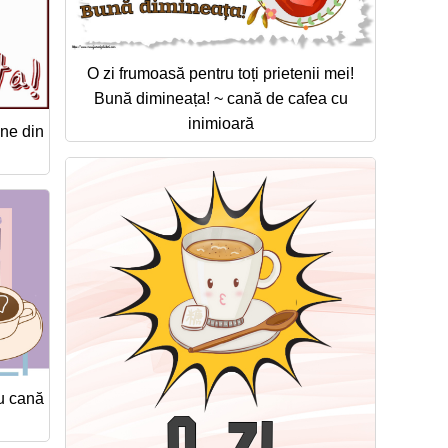
O zi frumoasă pentru toți prietenii mei!
Bună dimineața! ~ cană de cafea cu
inimioară
ne din
u cană