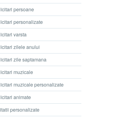
icitari persoane
icitari personalizate
icitari varsta
icitari zilele anului
icitari zile saptamana
icitari muzicale
icitari muzicale personalizate
icitari animate
itatii personalizate