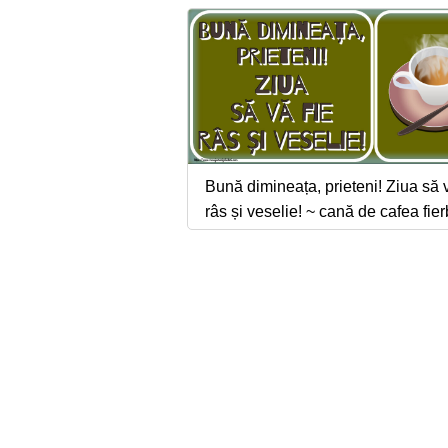
Bună dimineața, prieteni! Ziua să v
râs și veselie! ~ cană de cafea fier