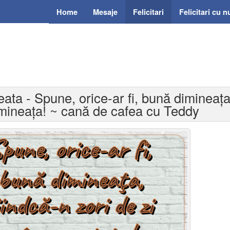
Home
Mesaje
Felicitari
Felicitari cu 
eata - Spune, orice-ar fi, bună dimineaţa,
imineața! ~ cană de cafea cu Teddy