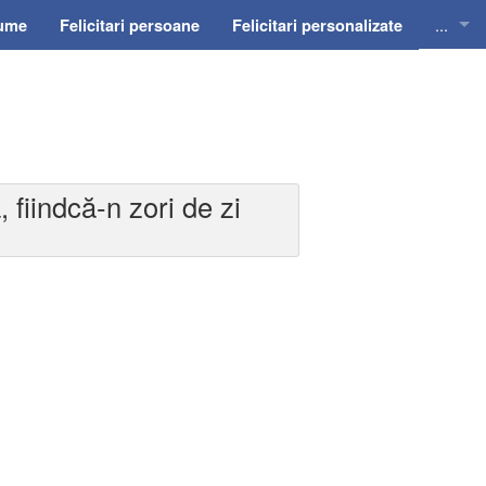
...
nume
Felicitari persoane
Felicitari personalizate
Felicit
Felicit
Felicit
 fiindcă-n zori de zi
Felicit
Felici
Felicit
Invitat