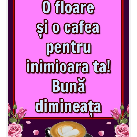
Felicitari zile saptamana
Felicitari muzicale
Felicitari muzicale personalizate
Felicitari animate
Invitatii personalizate
Conecteaza-te