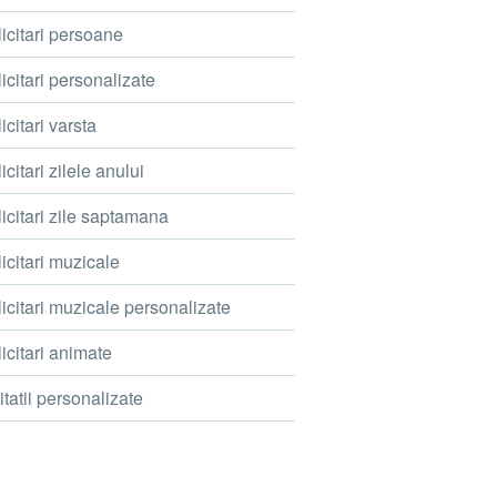
icitari persoane
icitari personalizate
icitari varsta
icitari zilele anului
icitari zile saptamana
icitari muzicale
icitari muzicale personalizate
icitari animate
itatii personalizate