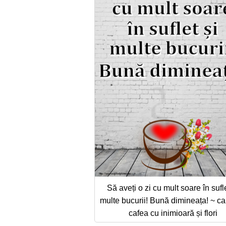
Să aveți o zi cu mult soare în sufle
multe bucurii! Bună dimineața! ~ c
cafea cu inimioară și flori