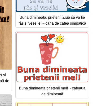
Bună dimineața, prieteni! Ziua să vă fie
râs și veselie! ~ cană de cafea simpatică
t și
ană de
Buna dimineata prietenii mei! ~ cafeaua
de dimineață