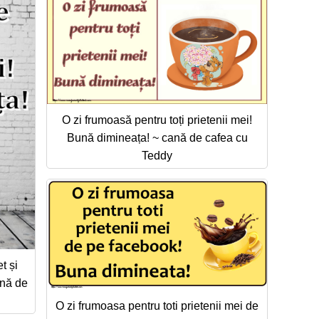
O zi frumoasă pentru toți prietenii mei!
Bună dimineața! ~ cană de cafea cu
Teddy
t și
ană de
O zi frumoasa pentru toti prietenii mei de