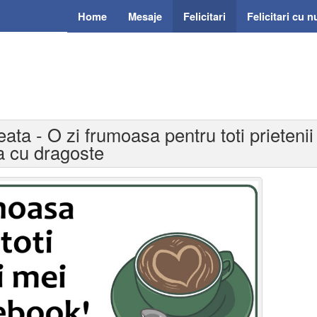
Home
Mesaje
Felicitari
Felicitari cu 
eata - O zi frumoasa pentru toti prieteni
a cu dragoste