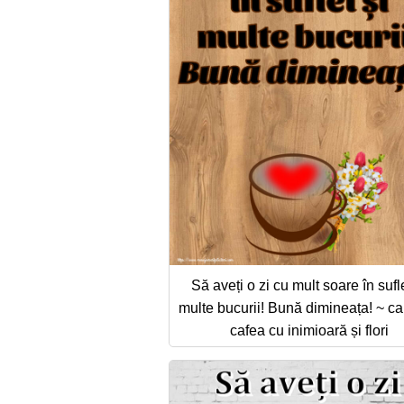
Să aveți o zi cu mult soare în sufle
multe bucurii! Bună dimineața! ~ c
cafea cu inimioară și flori