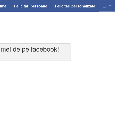
...
nume
Felicitari persoane
Felicitari personalizate
Felicit
Felicit
Felicit
i mei de pe facebook!
Felicit
Felici
Felicit
Invitat