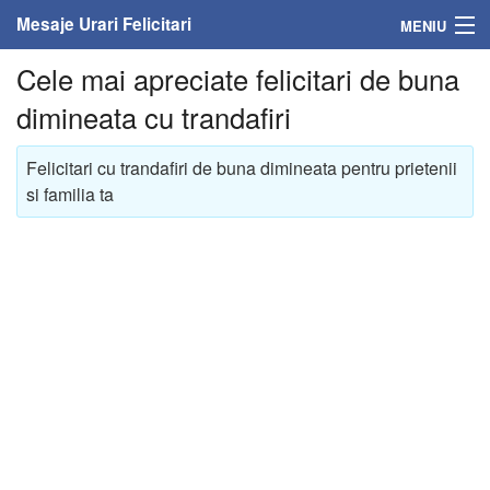
Mesaje Urari Felicitari
MENIU
Cele mai apreciate felicitari de buna
Home
dimineata cu trandafiri
Mesaje
Felicitari cu trandafiri de buna dimineata pentru prietenii
Felicitari
si familia ta
Felicitari cu nume
Felicitari persoane
Felicitari personalizate
Felicitari varsta
Felicitari zilele anului