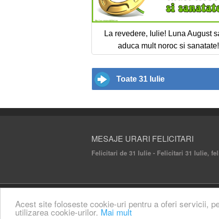
La revedere, Iulie! Luna August s
aduca mult noroc si sanatate!
Toate 31 Iulie
MESAJE URARI FELICITARI
Felicitari de 31 Iulie - Felicitari 31 Iulie, f
© 2020 Mesaje Urari Felicitari. All rights rese
Acest site foloseste cookie-uri pentru a oferi servicii, p
utilizarea cookie-urilor.
Mai mult