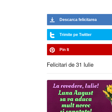
Descarca felicitarea
Trimite pe Twitter
Pin It
Felicitari de 31 Iulie