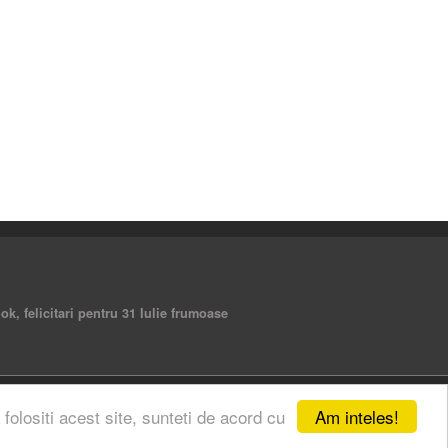
ebook, felicitari pentru 31 Iulie frumoase
Am inteles!
 folositi acest site, sunteti de acord cu