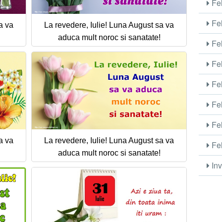
Fel
Fel
a va
La revedere, Iulie! Luna August sa va
aduca mult noroc si sanatate!
Fel
Fel
Fel
Fel
Fel
a va
La revedere, Iulie! Luna August sa va
Fel
aduca mult noroc si sanatate!
Inv