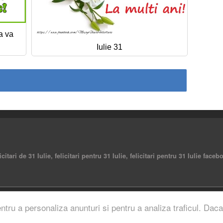
a va
Iulie 31
elicitari de 31 Iulie, felicitari pentru 31 Iulie, felicitari pentru 31 Iulie fac
rved.
entru a personaliza anunturi si pentru a analiza traficul. Daca