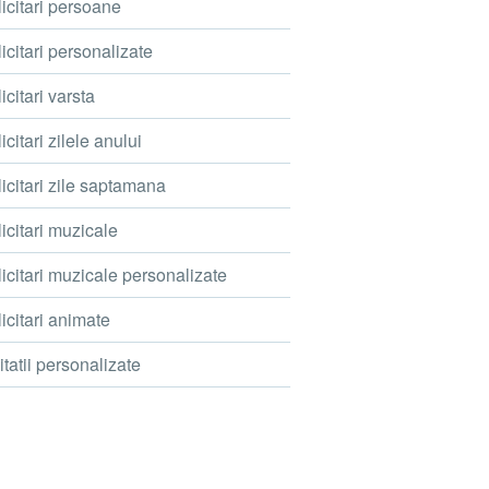
icitari persoane
icitari personalizate
icitari varsta
icitari zilele anului
icitari zile saptamana
icitari muzicale
icitari muzicale personalizate
icitari animate
itatii personalizate