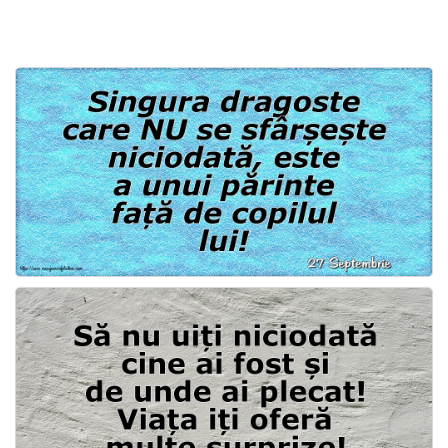
Felicitari zile saptamana
Felicitari muzicale
Felicitari muzicale personalizate
Felicitari animate
Invitatii personalizate
Conecteaza-te