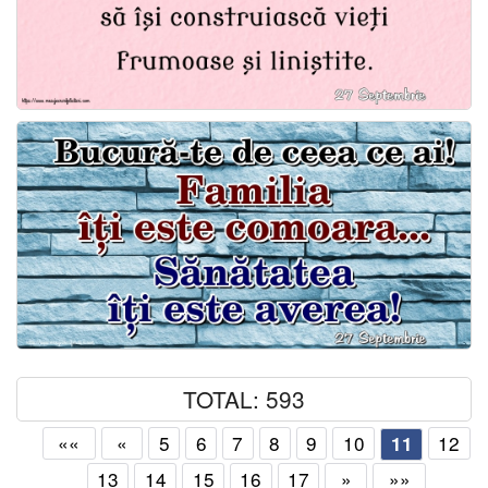
TOTAL: 593
««
«
5
6
7
8
9
10
12
11
13
14
15
16
17
»
»»