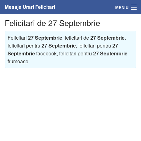
Mesaje Urari Felicitari
MENIU
Felicitari de 27 Septembrie
Home
Mesaje
Felicitari
27 Septembrie
, felicitari de
27 Septembrie
,
felicitari pentru
27 Septembrie
, felicitari pentru
27
Felicitari
Septembrie
facebook, felicitari pentru
27 Septembrie
frumoase
Felicitari cu nume
Felicitari persoane
Felicitari personalizate
Felicitari varsta
Felicitari zilele anului