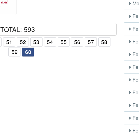
Me
Fel
TOTAL: 593
Fel
Fel
51
52
53
54
55
56
57
58
59
60
Fel
Fel
Fel
Fel
Fel
Fel
Fel