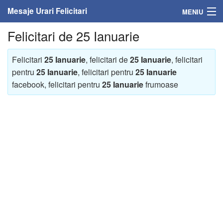
Mesaje Urari Felicitari
MENIU
Felicitari de 25 Ianuarie
Home
Mesaje
Felicitari
25 Ianuarie
, felicitari de
25 Ianuarie
, felicitari
pentru
25 Ianuarie
, felicitari pentru
25 Ianuarie
Felicitari
facebook, felicitari pentru
25 Ianuarie
frumoase
Felicitari cu nume
Felicitari persoane
Felicitari personalizate
Felicitari varsta
Felicitari zilele anului