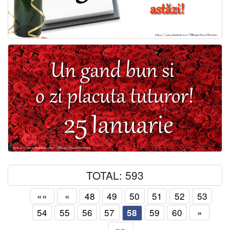
TOTAL: 593
««
«
48
49
50
51
52
53
54
55
56
57
59
60
»
58
»»