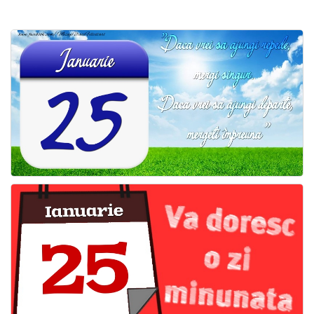
Felicitari zile saptamana
Felicitari muzicale
Felicitari muzicale personalizate
Felicitari animate
Invitatii personalizate
Conecteaza-te