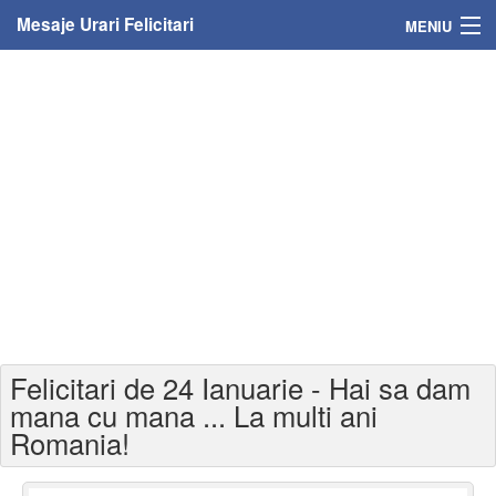
Mesaje Urari Felicitari
MENIU
Home
Mesaje
Felicitari
Felicitari cu nume
Felicitari persoane
Felicitari personalizate
Felicitari de 24 Ianuarie - Hai sa dam
Felicitari varsta
mana cu mana ... La multi ani
Romania!
Felicitari zilele anului