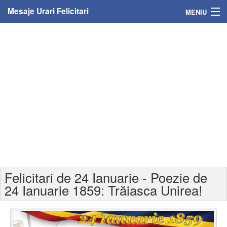
Mesaje Urari Felicitari
MENIU
Home
Mesaje
Felicitari
Felicitari cu nume
Felicitari persoane
Felicitari personalizate
Felicitari de 24 Ianuarie - Poezie de
Felicitari varsta
24 Ianuarie 1859: Trăiasca Unirea!
Felicitari zilele anului