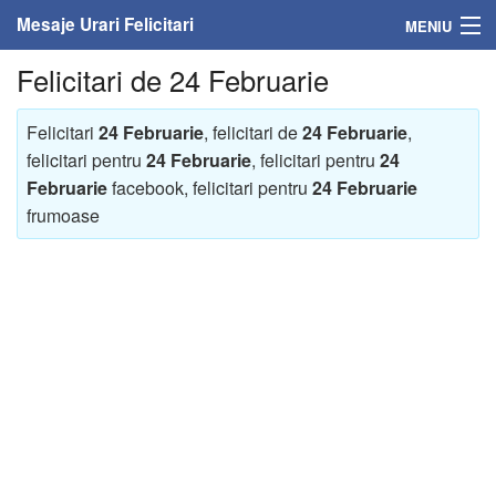
Mesaje Urari Felicitari
MENIU
Felicitari de 24 Februarie
Home
Mesaje
Felicitari
24 Februarie
, felicitari de
24 Februarie
,
felicitari pentru
24 Februarie
, felicitari pentru
24
Felicitari
Februarie
facebook, felicitari pentru
24 Februarie
frumoase
Felicitari cu nume
Felicitari persoane
Felicitari personalizate
Felicitari varsta
Felicitari zilele anului