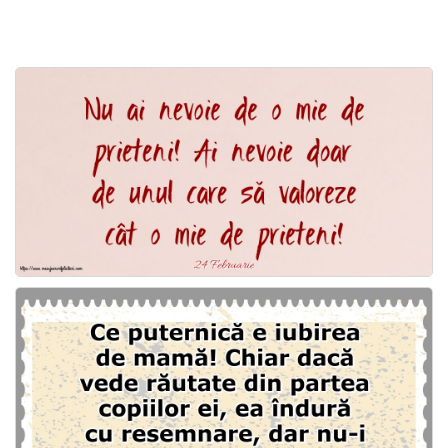
Felicitari zile saptamana
Felicitari muzicale
Felicitari muzicale personalizate
Felicitari animate
Invitatii personalizate
Conecteaza-te