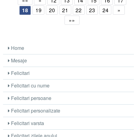
««
«
12
13
14
15
16
17
19
20
21
22
23
24
»
18
»»
Home
Mesaje
Felicitari
Felicitari cu nume
Felicitari persoane
Felicitari personalizate
Felicitari varsta
Felicitari zilele anului