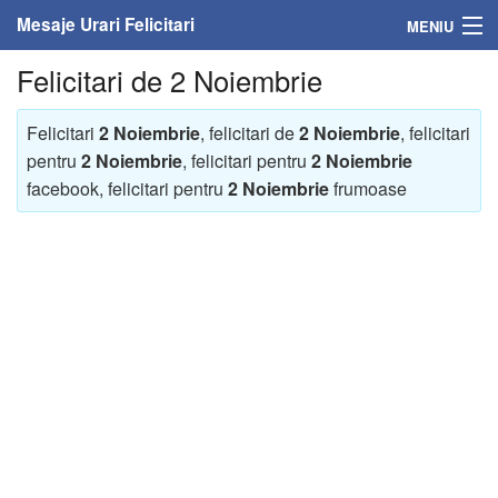
Mesaje Urari Felicitari
MENIU
Felicitari de 2 Noiembrie
Home
Mesaje
Felicitari
2 Noiembrie
, felicitari de
2 Noiembrie
, felicitari
pentru
2 Noiembrie
, felicitari pentru
2 Noiembrie
Felicitari
facebook, felicitari pentru
2 Noiembrie
frumoase
Felicitari cu nume
Felicitari persoane
Felicitari personalizate
Felicitari varsta
Felicitari zilele anului