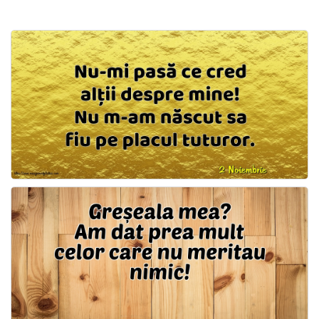
Felicitari zile saptamana
Felicitari muzicale
Felicitari muzicale personalizate
Felicitari animate
Invitatii personalizate
Conecteaza-te