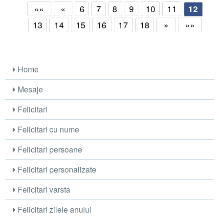
««
«
6
7
8
9
10
11
12
13
14
15
16
17
18
»
»»
Home
Mesaje
Felicitari
Felicitari cu nume
Felicitari persoane
Felicitari personalizate
Felicitari varsta
Felicitari zilele anului