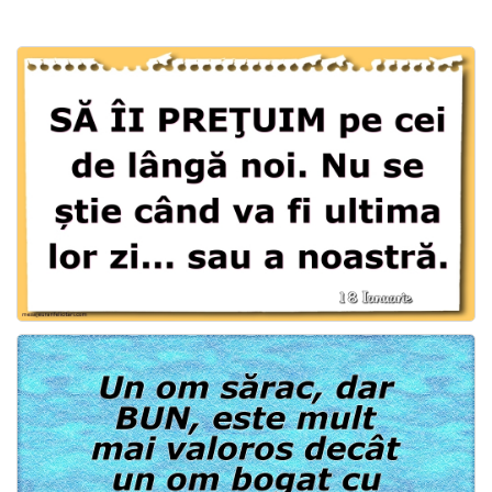
Felicitari zile saptamana
Felicitari muzicale
Felicitari muzicale personalizate
Felicitari animate
Invitatii personalizate
Conecteaza-te