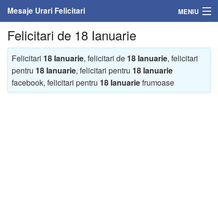
Mesaje Urari Felicitari
MENIU
Felicitari de 18 Ianuarie
Home
Mesaje
Felicitari
18 Ianuarie
, felicitari de
18 Ianuarie
, felicitari
pentru
18 Ianuarie
, felicitari pentru
18 Ianuarie
Felicitari
facebook, felicitari pentru
18 Ianuarie
frumoase
Felicitari cu nume
Felicitari persoane
Felicitari personalizate
Felicitari varsta
Felicitari zilele anului