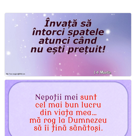
Felicitari zile saptamana
Felicitari muzicale
Felicitari muzicale personalizate
Felicitari animate
Invitatii personalizate
Conecteaza-te