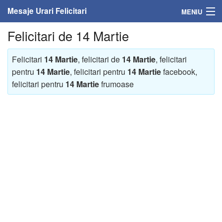
Mesaje Urari Felicitari
MENIU
Felicitari de 14 Martie
Home
Mesaje
Felicitari
14 Martie
, felicitari de
14 Martie
, felicitari
pentru
14 Martie
, felicitari pentru
14 Martie
facebook,
Felicitari
felicitari pentru
14 Martie
frumoase
Felicitari cu nume
Felicitari persoane
Felicitari personalizate
Felicitari varsta
Felicitari zilele anului