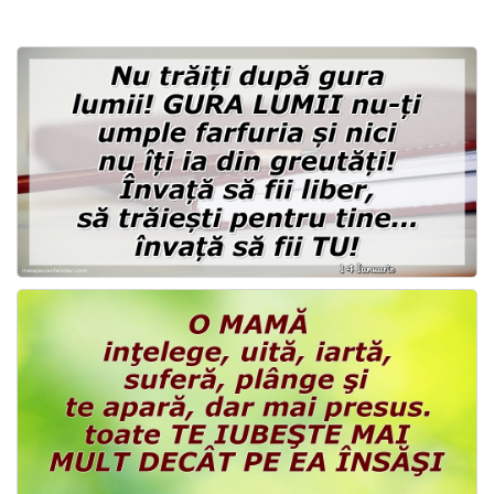
Felicitari zile saptamana
Felicitari muzicale
Felicitari muzicale personalizate
Felicitari animate
Invitatii personalizate
Conecteaza-te