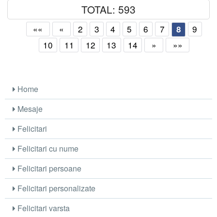
TOTAL: 593
««
«
2
3
4
5
6
7
9
8
10
11
12
13
14
»
»»
Home
Mesaje
Felicitari
Felicitari cu nume
Felicitari persoane
Felicitari personalizate
Felicitari varsta