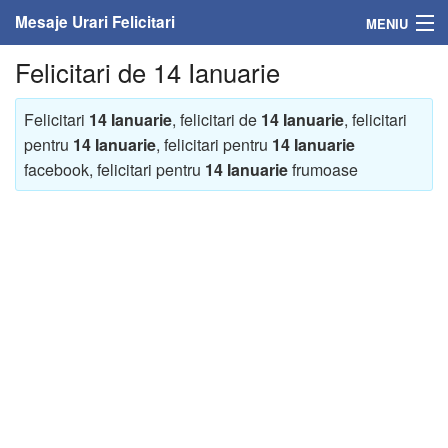
Mesaje Urari Felicitari
MENIU
Felicitari de 14 Ianuarie
Home
Mesaje
Felicitari
14 Ianuarie
, felicitari de
14 Ianuarie
, felicitari
pentru
14 Ianuarie
, felicitari pentru
14 Ianuarie
Felicitari
facebook, felicitari pentru
14 Ianuarie
frumoase
Felicitari cu nume
Felicitari persoane
Felicitari personalizate
Felicitari varsta
Felicitari zilele anului