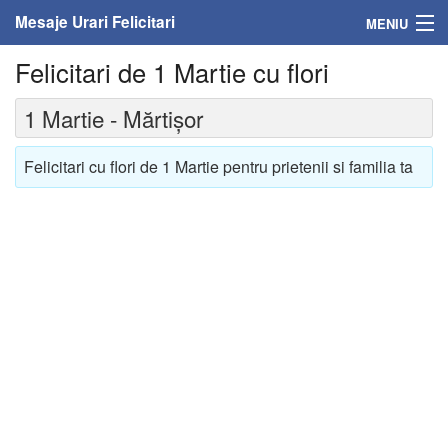
Mesaje Urari Felicitari
MENIU
Felicitari de 1 Martie cu flori
Home
1 Martie - Mărtișor
Mesaje
Felicitari cu flori de 1 Martie pentru prietenii si familia ta
Felicitari
Felicitari cu nume
Felicitari persoane
Felicitari personalizate
Felicitari varsta
Felicitari zilele anului