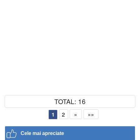
TOTAL: 16
2
»
»»
1
Cele mai apreciate