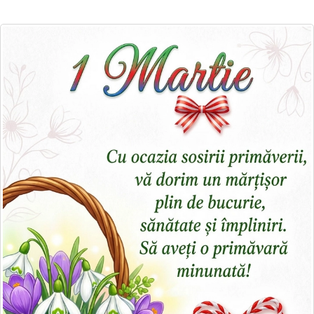
Felicitari zile saptamana
Felicitari muzicale
Felicitari muzicale personalizate
Felicitari animate
Invitatii personalizate
Conecteaza-te