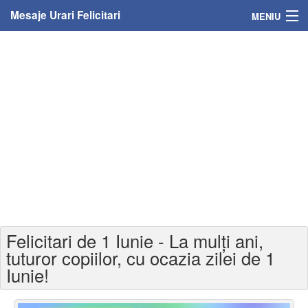
Mesaje Urari Felicitari
MENIU
Home
Mesaje
Felicitari
Felicitari cu nume
Felicitari persoane
Felicitari personalizate
Felicitari de 1 Iunie - La mulți ani,
Felicitari varsta
tuturor copiilor, cu ocazia zilei de 1
Iunie!
Felicitari zilele anului