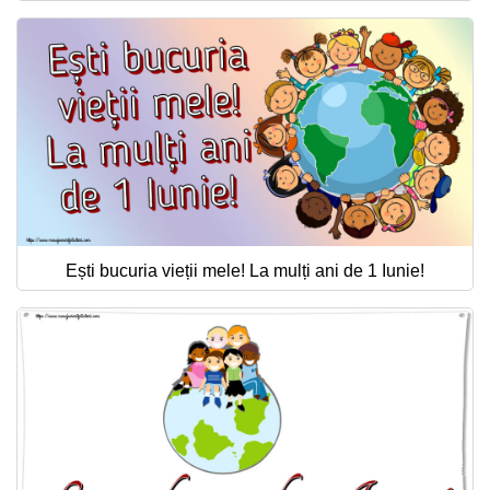
Ești bucuria vieții mele! La mulți ani de 1 Iunie!