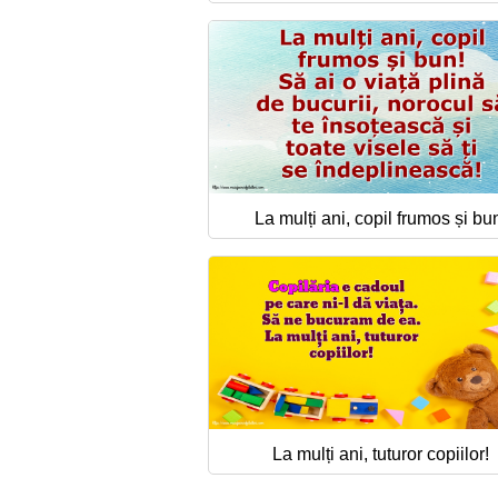
La mulți ani, copil frumos și bu
La mulți ani, tuturor copiilor!