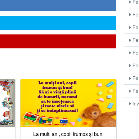
Fel
Fel
Fel
Fel
Fel
Fel
Fel
Fel
Inv
La mulți ani, copil frumos și bun!