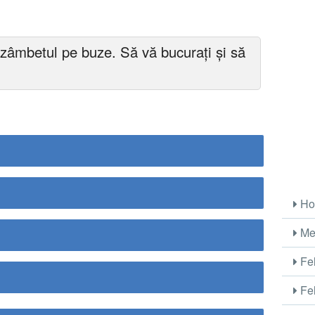
u zâmbetul pe buze. Să vă bucurați și să
Ho
Me
Fel
Fel