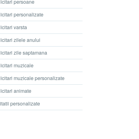
icitari persoane
icitari personalizate
icitari varsta
icitari zilele anului
icitari zile saptamana
icitari muzicale
icitari muzicale personalizate
icitari animate
itatii personalizate