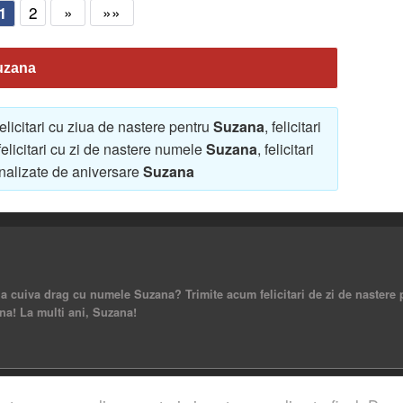
2
»
»»
1
Suzana
 felicitari cu ziua de nastere pentru
Suzana
, felicitari
 felicitari cu zi de nastere numele
Suzana
, felicitari
sonalizate de aniversare
Suzana
 a cuiva drag cu numele Suzana? Trimite acum felicitari de zi de nastere
a! La multi ani, Suzana!
rved.