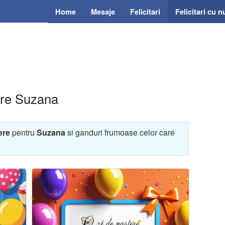
Home
Mesaje
Felicitari
Felicitari cu 
tere Suzana
ere
pentru
Suzana
si ganduri frumoase celor care