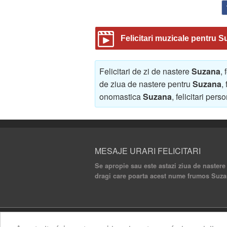
Felicitari muzicale pentru 
Felicitari de zi de nastere
Suzana
,
de ziua de nastere pentru
Suzana
,
onomastica
Suzana
, felicitari per
MESAJE URARI FELICITARI
Se apropie sau este astazi ziua de nastere
dragi care poarta acest nume frumos Suzan
© 2020 Mesaje Urari Felicitari. All rights rese