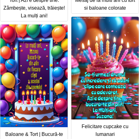
Tort | Azi e despre tine.
Mesaj de la multi ani cu tort
Zâmbește, visează, trăiește!
si baloane colorate
La mulți ani!
Felicitare cupcake cu
Baloane & Tort | Bucură-te
lumanari