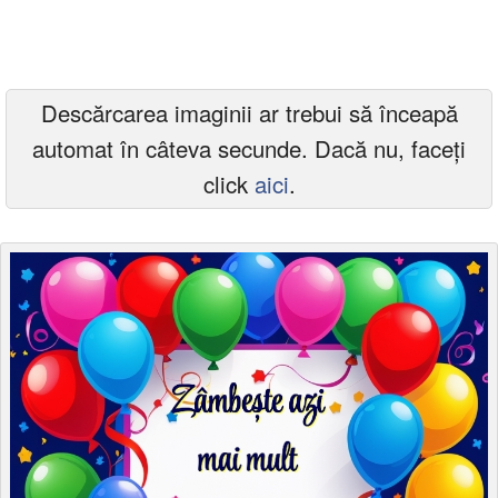
Felicitari zile saptamana
Felicitari muzicale
Descărcarea imaginii ar trebui să înceapă
Felicitari muzicale personalizate
automat în câteva secunde. Dacă nu, faceți
Felicitari animate
click
aici
.
Invitatii personalizate
Conecteaza-te