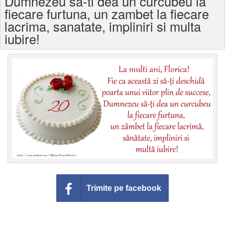
Dumnezeu sa-ti dea un curcubeu la
Felicitari zile saptamana
fiecare furtuna, un zambet la fiecare
lacrima, sanatate, impliniri si multa
Felicitari muzicale
iubire!
Felicitari muzicale personalizate
Felicitari animate
Invitatii personalizate
Conecteaza-te
Trimite pe facebook