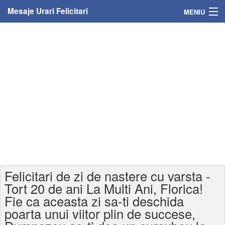
Mesaje Urari Felicitari
MENIU
Home
Mesaje
Felicitari
Felicitari cu nume
Felicitari persoane
Felicitari personalizate
Felicitari de zi de nastere cu varsta -
Felicitari varsta
Tort 20 de ani La Multi Ani, Florica!
Fie ca aceasta zi sa-ti deschida
Felicitari zilele anului
poarta unui viitor plin de succese,