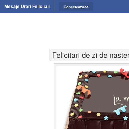
Mesaje Urari Felicitari
Conecteaza-te
Felicitari de zi de naste