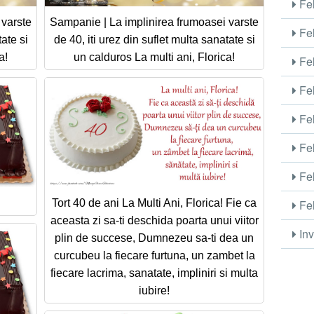
Fel
 varste
Sampanie | La implinirea frumoasei varste
Fel
tate si
de 40, iti urez din suflet multa sanatate si
a!
un calduros La multi ani, Florica!
Fel
Fel
Fel
Fel
Fel
Fel
Tort 40 de ani La Multi Ani, Florica! Fie ca
aceasta zi sa-ti deschida poarta unui viitor
Inv
plin de succese, Dumnezeu sa-ti dea un
curcubeu la fiecare furtuna, un zambet la
fiecare lacrima, sanatate, impliniri si multa
iubire!