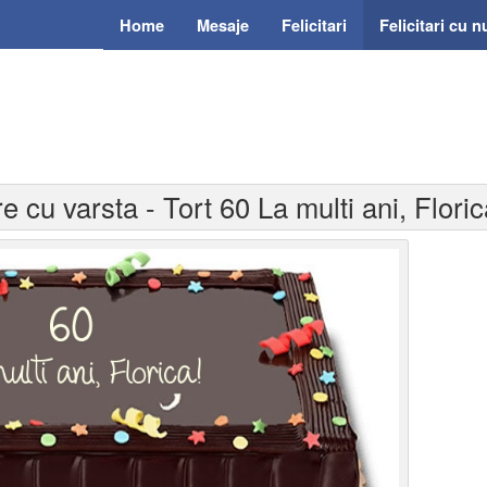
Home
Mesaje
Felicitari
Felicitari cu 
re cu varsta - Tort 60 La multi ani, Floric