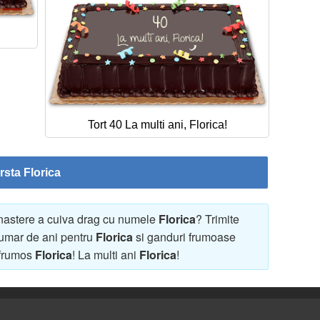
Tort 40 La multi ani, Florica!
rsta Florica
 nastere a cuiva drag cu numele
Florica
? Trimite
 numar de ani pentru
Florica
si ganduri frumoase
 frumos
Florica
! La multi ani
Florica
!