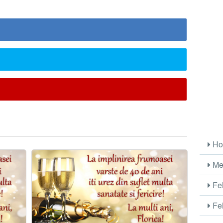
Ho
Me
Fel
Fel