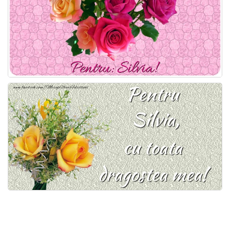
Felicitari zile saptamana
Felicitari muzicale
Felicitari muzicale personalizate
Felicitari animate
Invitatii personalizate
Conecteaza-te