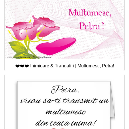
❤️❤️❤️ Inimioare & Trandafiri | Multumesc, Petra!