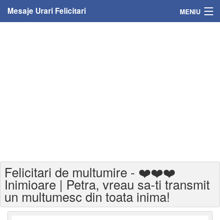
Mesaje Urari Felicitari
MENIU
Home
Mesaje
Felicitari
Felicitari cu nume
Felicitari persoane
Felicitari personalizate
Felicitari de multumire - ❤️❤️❤️
Felicitari varsta
Inimioare | Petra, vreau sa-ti transmit
un multumesc din toata inima!
Felicitari zilele anului