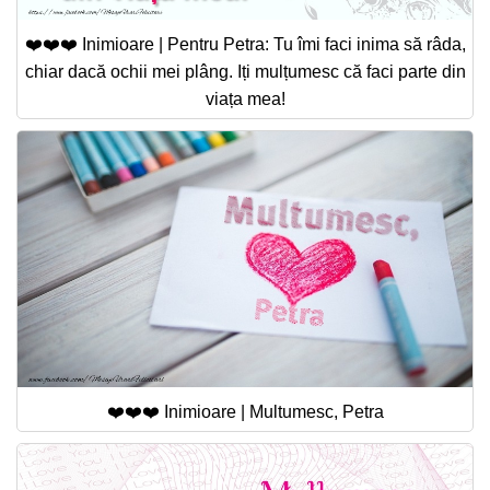
❤️❤️❤️ Inimioare | Pentru Petra: Tu îmi faci inima să râda,
chiar dacă ochii mei plâng. Iți mulțumesc că faci parte din
viața mea!
❤️❤️❤️ Inimioare | Multumesc, Petra