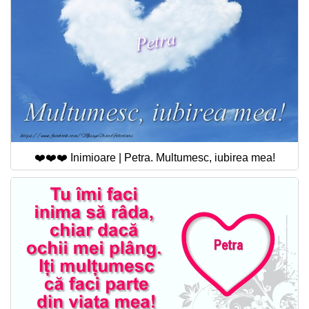
❤️❤️❤️ Inimioare | Petra. Multumesc, iubirea mea!