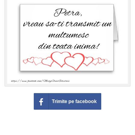
Felicitari zile saptamana
Felicitari muzicale
Felicitari muzicale personalizate
Felicitari animate
Invitatii personalizate
Conecteaza-te
Trimite pe facebook