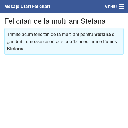
Mesaje Urari Felicitari
MENIU
Felicitari de la multi ani Stefana
Home
Mesaje
Trimite acum felicitari de la multi ani pentru
Stefana
si
ganduri frumoase celor care poarta acest nume frumos
Felicitari
Stefana
!
Felicitari cu nume
Felicitari persoane
Felicitari personalizate
Felicitari varsta
Felicitari zilele anului