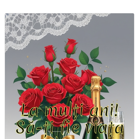
Felicitari zile saptamana
Felicitari muzicale
Felicitari muzicale personalizate
Felicitari animate
Invitatii personalizate
Conecteaza-te