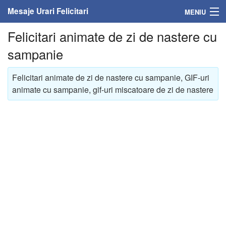
Mesaje Urari Felicitari
MENIU
Felicitari animate de zi de nastere cu
Home
sampanie
Mesaje
Felicitari animate de zi de nastere cu sampanie, GIF-uri
Felicitari
animate cu sampanie, gif-uri miscatoare de zi de nastere
Felicitari cu nume
Felicitari persoane
Felicitari personalizate
Felicitari varsta
Felicitari zilele anului