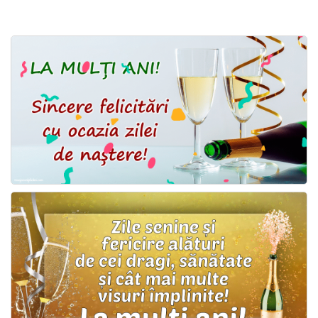
Felicitari zile saptamana
Felicitari muzicale
Felicitari muzicale personalizate
Felicitari animate
Invitatii personalizate
Conecteaza-te