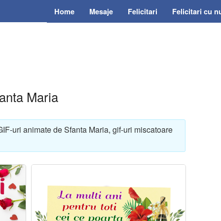
Home
Mesaje
Felicitari
Felicitari cu 
fanta Maria
GIF-uri animate de Sfanta Maria, gif-uri miscatoare