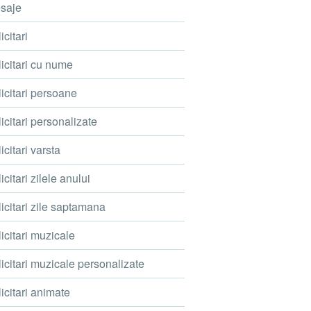
saje
icitari
icitari cu nume
icitari persoane
icitari personalizate
icitari varsta
icitari zilele anului
icitari zile saptamana
icitari muzicale
icitari muzicale personalizate
icitari animate