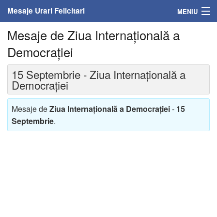
Mesaje Urari Felicitari
MENIU
Mesaje de Ziua Internațională a
Home
Democrației
Mesaje
15 Septembrie - Ziua Internațională a
Felicitari
Democrației
Felicitari cu nume
Mesaje de
Ziua Internațională a Democrației
-
15
Septembrie
.
Felicitari persoane
Felicitari personalizate
Felicitari varsta
Felicitari zilele anului