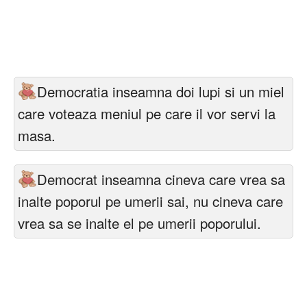
Felicitari zile saptamana
Felicitari muzicale
Felicitari muzicale personalizate
Democratia inseamna doi lupi si un miel
Felicitari animate
care voteaza meniul pe care il vor servi la
masa.
Invitatii personalizate
Conecteaza-te
Democrat inseamna cineva care vrea sa
inalte poporul pe umerii sai, nu cineva care
vrea sa se inalte el pe umerii poporului.