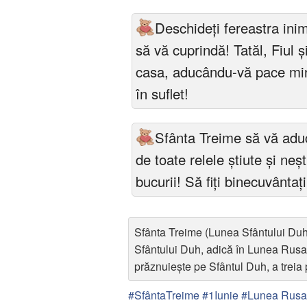
Deschideți fereastra inim
să vă cuprindă! Tatăl, Fiul 
casa, aducându-vă pace minți
în suflet!
Sfânta Treime să vă aducă
de toate relele știute și neș
bucurii! Să fiți binecuvântați
Sfânta Treime (Lunea Sfântului Duh
Sfântului Duh, adică în Lunea Rusal
prăznuiește pe Sfântul Duh, a treia 
#SfântaTreime #1Iunie #Lunea Rusal