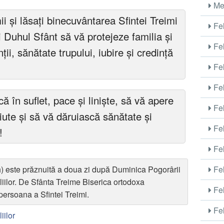
Me
ii și lăsați binecuvântarea Sfintei Treimi
Fel
și Duhul Sfânt să vă protejeze familia și
Fel
i, sănătate trupului, iubire și credință
Fel
Fel
 în suflet, pace și liniște, să vă apere
Fel
tiute și să vă dăruiască sănătate și
Fel
!
Fel
) este prăznuită a doua zi după Duminica Pogorârii
Fel
iilor. De Sfânta Treime Biserica ortodoxa
Fel
persoana a Sfintei Treimi.
Fel
iilor