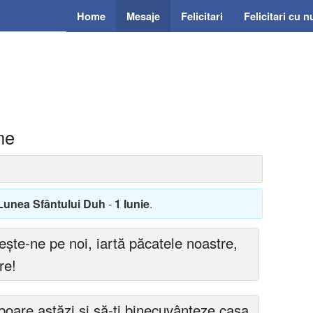
Home
Mesaje
Felicitari
Felicitari cu 
me
 Lunea Sfântului Duh
-
1 Iunie
.
ește-ne pe noi, iartă păcatele noastre,
re!
oare astăzi și să-ți binecuvânteze casa,