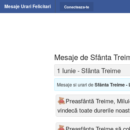
Mesaje Urari Felicitari
Conecteaza-te
Mesaje de Sfânta Trei
1 Iunie - Sfânta Treime
Mesaje si urari de
Sfânta Treime -
Preasfântă Treime, Milui
vindecă toate durerile noast
Preasfânta Treime să cob