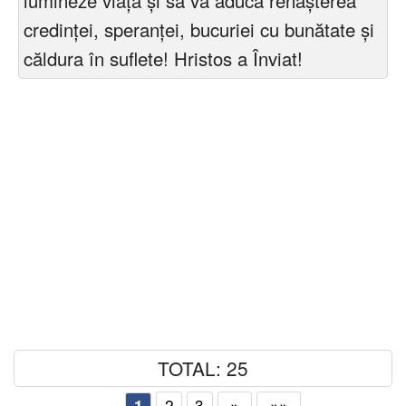
lumineze viaţă şi să vă aducă renaşterea
credinţei, speranţei, bucuriei cu bunătate şi
căldura în suflete! Hristos a Înviat!
TOTAL: 25
2
3
»
»»
1