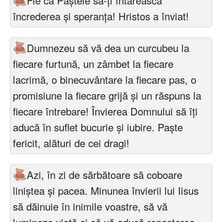
Fie că Paştele să-ţi întărească
încrederea şi speranţa! Hristos a înviat!
Dumnezeu să vă dea un curcubeu la
fiecare furtună, un zâmbet la fiecare
lacrimă, o binecuvântare la fiecare pas, o
promisiune la fiecare grijă şi un răspuns la
fiecare întrebare! Învierea Domnului să îţi
aducă în suflet bucurie şi iubire. Paște
fericit, alături de cei dragi!
Azi, în zi de sărbătoare să coboare
liniştea şi pacea. Minunea învierii lui Iisus
să dăinuie în inimile voastre, să vă