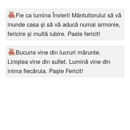
Felicitari zile saptamana
Fie ca lumina Învierii Mântuitorului să vă
Felicitari muzicale
inunde casa şi să vă aducă numai armonie,
Felicitari muzicale personalizate
fericire şi multă iubire. Paste fericit!
Felicitari animate
Bucuria vine din lucruri mărunte.
Invitatii personalizate
Liniştea vine din suflet. Lumină vine din
inima fiecăruia. Paște Fericit!
Conecteaza-te