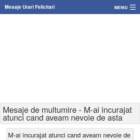
Mesaje Urari Felicitari
MENIU
Home
Mesaje
Felicitari
Felicitari cu nume
Felicitari persoane
Felicitari personalizate
Mesaje de multumire - M-ai incurajat
Felicitari varsta
atunci cand aveam nevoie de asta
Felicitari zilele anului
M-ai incurajat atunci cand aveam nevoie de