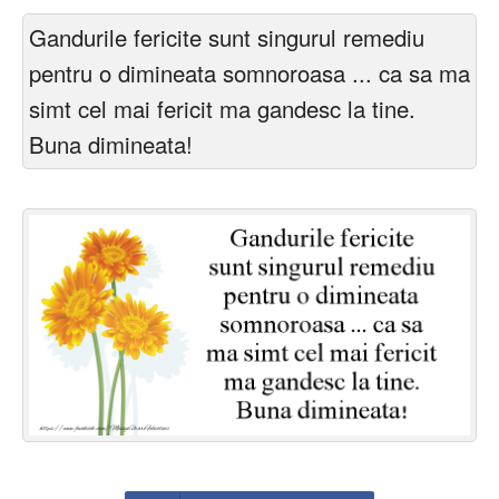
Felicitari zile saptamana
Gandurile fericite sunt singurul remediu
Felicitari muzicale
pentru o dimineata somnoroasa ... ca sa ma
simt cel mai fericit ma gandesc la tine.
Felicitari muzicale personalizate
Buna dimineata!
Felicitari animate
Invitatii personalizate
Conecteaza-te