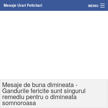
Mesaje Urari Felicitari
MENIU
Home
Mesaje
Felicitari
Felicitari cu nume
Felicitari persoane
Felicitari personalizate
Mesaje de buna dimineata -
Felicitari varsta
Gandurile fericite sunt singurul
remediu pentru o dimineata
Felicitari zilele anului
somnoroasa