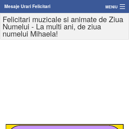
Mesaje Urari Felicitari
MENIU
Felicitari muzicale si animate de Ziua
Home
Numelui - La multi ani, de ziua
numelui Mihaela!
Mesaje
Felicitari
Felicitari cu nume
Felicitari persoane
Felicitari personalizate
Felicitari varsta
Felicitari zilele anului