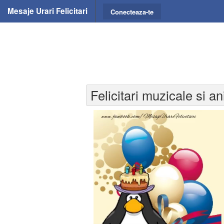
Mesaje Urari Felicitari
Conecteaza-te
Felicitari muzicale si an