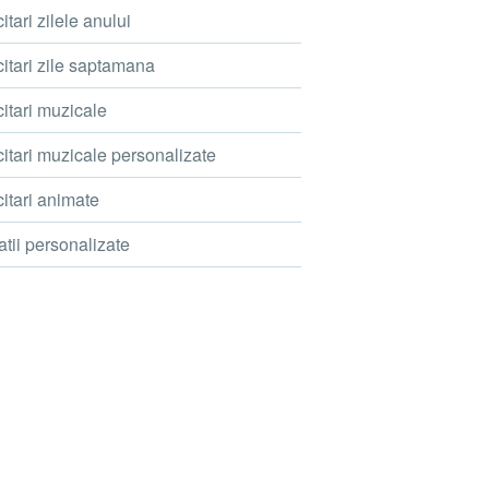
itari zilele anului
citari zile saptamana
itari muzicale
citari muzicale personalizate
itari animate
atii personalizate