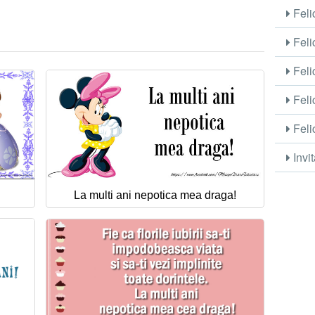
Felic
Feli
Felic
Feli
Felic
Invit
La multi ani nepotica mea draga!