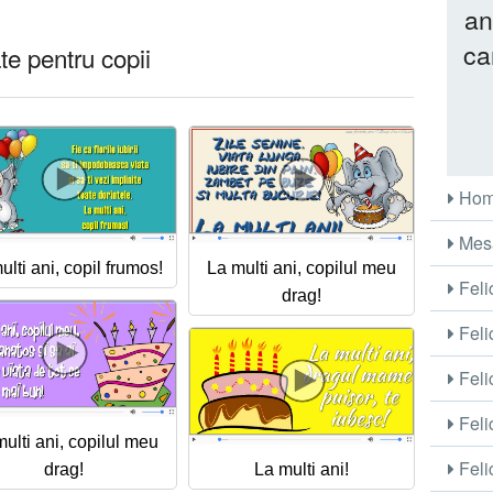
an
ca
te pentru copii
Ho
Mes
ulti ani, copil frumos!
La multi ani, copilul meu
Felic
drag!
Feli
Feli
Felic
ulti ani, copilul meu
Felic
drag!
La multi ani!