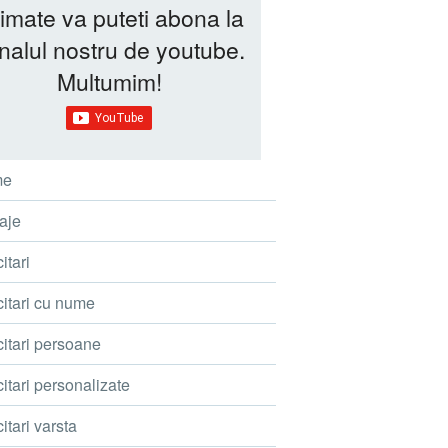
imate va puteti abona la
nalul nostru de youtube.
Multumim!
me
aje
itari
citari cu nume
citari persoane
itari personalizate
itari varsta