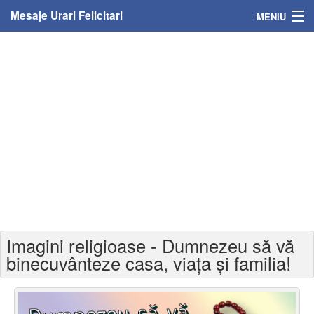
Mesaje Urari Felicitari
MENIU
Home
Mesaje
Felicitari
Felicitari cu nume
Felicitari persoane
Felicitari personalizate
Imagini religioase - Dumnezeu să vă
Felicitari varsta
binecuvânteze casa, viața și familia!
Felicitari zilele anului