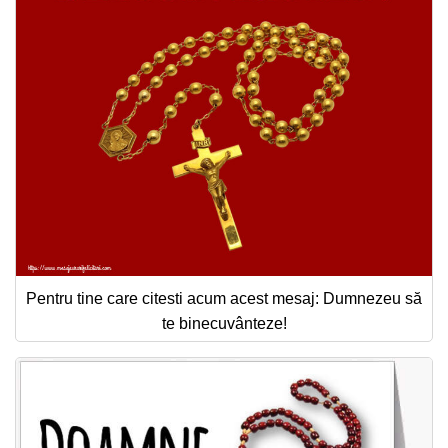
Pentru tine care citesti acum acest mesaj: Dumnezeu să
te binecuvânteze!