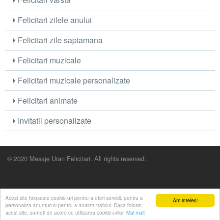
Felicitari zilele anului
Felicitari zile saptamana
Felicitari muzicale
Felicitari muzicale personalizate
Felicitari animate
Invitatii personalizate
© 2020 Mesaje Urari Felicitari. All rights reserved.
Acest site foloseste cookie-uri pentru a oferi servicii, pentru a
Am inteles!
personaliza anunturi si pentru a analiza traficul. Daca folositi
acest site, sunteti de acord cu utilizarea cookie-urilor.
Mai mult