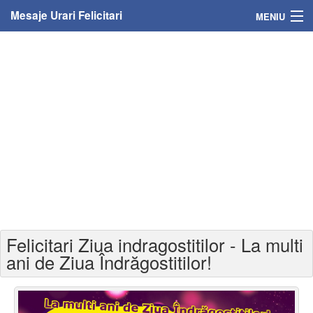
Mesaje Urari Felicitari
MENIU
Home
Mesaje
Felicitari
Felicitari cu nume
Felicitari persoane
Felicitari personalizate
Felicitari Ziua indragostitilor - La multi
Felicitari varsta
ani de Ziua Îndrăgostitilor!
Felicitari zilele anului