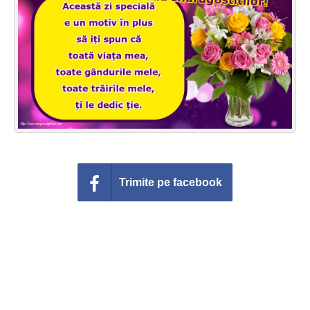
Felicitari zile saptamana
Felicitari muzicale
Felicitari muzicale personalizate
Felicitari animate
Invitatii personalizate
Conecteaza-te
Trimite pe facebook