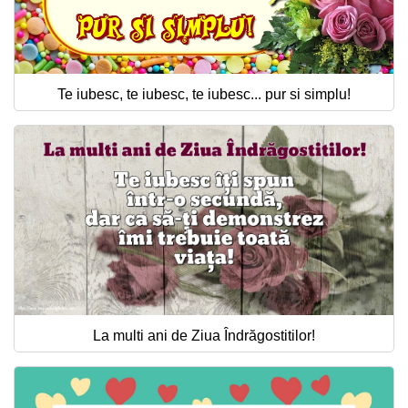
Te iubesc, te iubesc, te iubesc... pur si simplu!
La multi ani de Ziua Îndrăgostitilor!